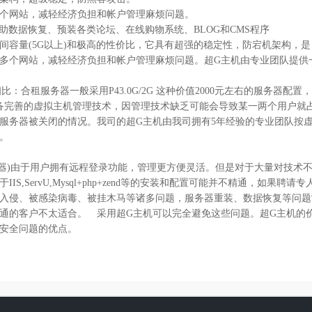
个网站，减轻经济负担和帐户管理麻烦问题。
)、自助数据恢复、预装各类论坛、在线购物系统、BLOG和CMS程序
量(5G以上)和极高的性价比，它具有超强的稳定性，防宕机架构，是
多个网站，减轻经济负担和帐户管理麻烦问题。超G主机由专业团队提供一
租服务器一般采用P43.0G/2G 这种价值2000元左右的服务器配置
备完善的虚拟主机管理技术，因管理技术缺乏可能会导致某一两个用户就占
服务器被关闭的情况。我司的超G主机由我司拥有5年经验的专业团队按虚
。
务器)由于用户拥有远程登录功能，管理更方便灵活。但是对于大量对技术不
S,ServU,Mysql+php+zend等的安装和配置可能并不精通，如
入侵、被感染病毒、被挂木马等诸多问题，服务器重装、数据恢复等问题
通的客户不太适合。 采用超G主机可以完全避免这些问题。超G主机的价格
安全问题的优点。