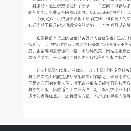
一机多站：通过绑定域名到子目录，一个空间可以存放多
创新功能：免费支持防盗链组件、Urlrewrite(伪静态
我司超G主机仍属于虚拟主机的范畴，但有更大的空间容
它还支持子目录绑定顶级域名的功能，一个空间可以存放
它跟目前市场上的合租服务器(n人合租型虚拟主机)相比：合
值近2万元。在管理方面，传统的服务器合租提供商不具
息、备案等问题管理不严格，可能导致某一网站连累整台
级管理功能，是目前国内最强大的虚拟主机控制面板之一
超G主机跟VPS相比的优势：VPS主机(虚拟专享服
机用户首先面临的是服务器配置知识的缺乏，普通用户对于II
不是这方面的专业人员，所配置的服务器经常面临被黑客
机控制面板，比较适合于专业客户，对计算机技术不太精
多个站点等优点外，还有管理方便、不用提心黑客入侵等