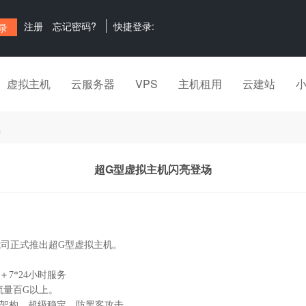
注册
忘记密码?
快捷登录:
虚拟主机
云服务器
VPS
主机租用
云建站
场
超G型虚拟主机闪亮登场
司正式推出超G型虚拟主机。
7*24小时服务
流量百G以上。
架构，超级稳定，防黑客攻击。