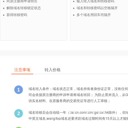
向原注册商申请转出
输入转入域名和转移密码
解除域名转移锁定状态
域名和转移密码以空格隔开
获得转移密码
多个域名用回车符隔开
注意事项
转入价格
域名转入条件：域名状态正常，域名持有者身份证正常，没有任何
司会依据原注册商的申诉申请将域名转回； 为防止黑米流入，从Godad
供实名材料、在原服务商的交易凭证等进行人工审核；
域名转移后会自动续一年（.la/.cn.com/.cm/.gs/.cx/
中英文域名,wang/top域名还要求距域名过期时间有15天以上才