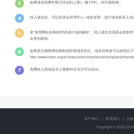
如果域名续费年限已经达到上限(一般10年)，则不能转移；
转入成功后，可以登录会管理中心--域名管理，进行域名联系人
若“使用网站名称的DNS进行域名解析”，转入成功后系统会发邮
会受到影响。
如果原注册商擅自限制或拒绝域名转出，域名持有者可以按照以下
http://www.icann.org/en/resources/compliance/compla
免费转入的域名至少需要60天后才可以转出。
Q
能否转入后办理过户？
转入域名产品名称
A
可以的，只要您有域名转移密码，可以在转入过程中或转入成功后直接修
关于我们
|
联系我们
|
付款
中文cc域名
Copyright © 2002-20
Q
域名转移过程中还可以正常解析吗？