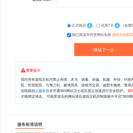
正式购买
试用7天
（收费
我已阅读并同意网站名称
虚拟主机购
重要提示
我司所有虚拟主机均禁止色情、木马、病毒、诈骗、私服、外挂、钓鱼
院、民营医院、弓驽刀剑、赌博用具、游戏币交易、减肥丰胸类、警用
信线路的
云服务器
并开通360网站卫士或百度云加速进行安全防护。
我
才能绑定域名。 可能受攻击的网站请在虚拟主机控制面板中开启“360网
服务标准说明