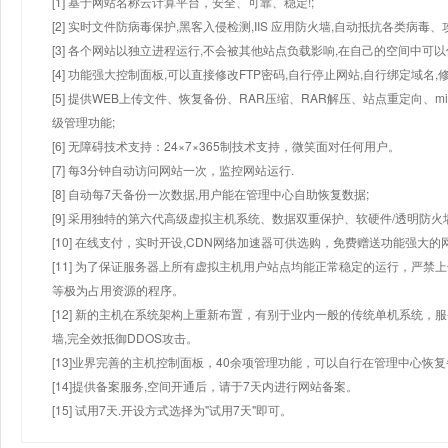
[1] 基于网站名称云计算平台，安全、可靠、稳定!;
[2] 实时文件防病毒保护,黑客入侵检测,IIS 应用防火墙,自动抵抗各类病毒、
[3] 各个网站以独立进程运行,不会被其他站点负载影响,在自己的空间中可以使用
[4] 功能强大控制面板,可以直接修改FTP密码,自行停止网站,自行绑定域名,
[5] 提供WEB上传文件、恢复备份、RAR压缩、RAR解压、站点重定向
级管理功能;
[6] 无障碍技术支持：24×7×365制技术支持，微笑面对任何用户。
[7] 每3分钟自动访问网站一次，监控网站运行.
[8] 自动每7天备份一次数据,用户能在管理中心自助恢复数据;
[9] 采用独特的第六代高级虚拟主机系统、数据双重保护、软硬件/透明防火
[10] 在线支付，实时开设,CDN网络加速器可供选购，免费赠送功能强大
[11] 为了保证服务器上所有虚拟主机用户站点均能正常稳定的运行，严禁上
等极为占用资源的程序。
[12] 新的主机在系统架构上重新布置，有别于业内一般的传统单机系统，
墙,完全效抵御DDOS攻击。
[13]业界完善的主机控制面板，40余项管理功能，可以自行在管理中心恢
[14]提供备案服务,空间开通后，请于7天内进行网站备案。
[15] 试用7天.开设方式选择为"试用7天"即可。