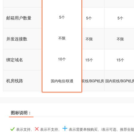
5个
邮箱用户数量
5个
5个
5个
不限
并发连接数
不限
不限
不限
10个
绑定域名
10个
15个
15个
机房线路
国内双线/BGP机房
国内电信/联通
国内双线/BGP机房
国内双线/BGP机
图标说明：
产品名称
产品名称
产品名称
基础型
基础型
基础型
标准型
标准型
标准型
企业型
企业型
企业型
表示支持、
表示不支持、
表示需要单独购买、/表示可选、推荐全