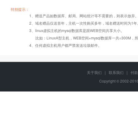
产品编号
产品编号
产品编号
B002
B002
B002
A003
A003
A003
B003
B003
B003
特别提示：
1、赠送产品如数据库、邮局、网站统计等不需要的，则表示放弃
2、域名赠品仅送首年，主机一次性购买多年，域名赠送时间为1年
操作系统
设置首页
数据定期备份
Windows2008
Windows2008
Windows2008
3、linux虚拟主机的mysql数据库是跟WEB空间共享大小。
比如：LinuxA型主机，WEB空间+mysql数据库一共=3
PHP
版本:5.2.17/
错误页面定义
数据自助恢复
4、任何虚拟主机用户都严禁发送垃圾邮件。
5.3.27/5.4.28
ASP
rar在线压缩
10重安全保障
关于我们
|
联系我们
|
付款
Copyright © 2002-20
ASP.net
免费预装软件
千兆防火墙系统
java/jsp
Urlrewrite
QQ全球免费电话
MSSQL
24x7x365
版本:2000/2005/
流量分析
在线有问必答